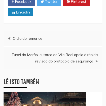
Facebook
Twitter
Pinterest
Linkedin
Navegação
O dia do romance
de
Túnel do Marão: autarca de Vila Real apela à rápida
artigos
revisão do protocolo de segurança
LÊ ISTO TAMBÉM