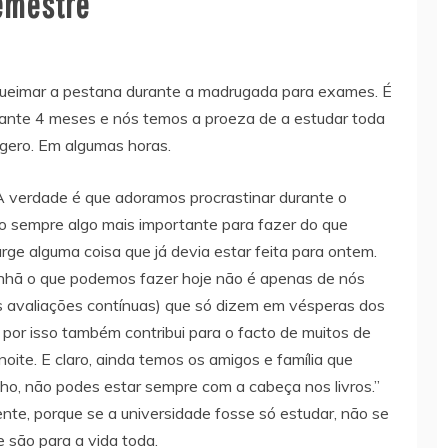
semestre
queimar a pestana durante a madrugada para exames. É
urante 4 meses e nós temos a proeza de a estudar toda
gero. Em algumas horas.
 A verdade é que adoramos procrastinar durante o
ro sempre algo mais importante para fazer do que
rge alguma coisa que já devia estar feita para ontem.
anhã o que podemos fazer hoje não é apenas de nós
s avaliações contínuas) que só dizem em vésperas dos
or isso também contribui para o facto de muitos de
noite. E claro, ainda temos os amigos e família que
o, não podes estar sempre com a cabeça nos livros.”
te, porque se a universidade fosse só estudar, não se
 são para a vida toda.