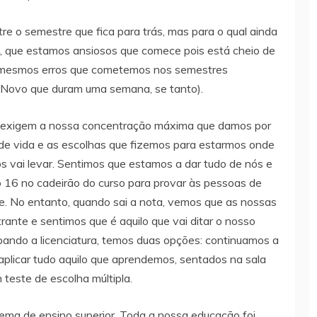
e o semestre que fica para trás, mas para o qual ainda
vo, que estamos ansiosos que comece pois está cheio de
mesmos erros que cometemos nos semestres
o Novo que duram uma semana, se tanto).
ue exigem a nossa concentração máxima que damos por
de vida e as escolhas que fizemos para estarmos onde
s vai levar. Sentimos que estamos a dar tudo de nós e
o 16 no cadeirão do curso para provar às pessoas de
de. No entanto, quando sai a nota, vemos que as nossas
rante e sentimos que é aquilo que vai ditar o nosso
bando a licenciatura, temos duas opções: continuamos a
aplicar tudo aquilo que aprendemos, sentados na sala
teste de escolha múltipla.
ema de ensino superior. Toda a nossa educação foi