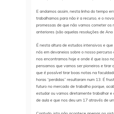
E andamos assim, nesta linha do tempo entr
trabalhamos para não ir a recurso, e o no
promessas de que não vamos cometer os 
anteriores (são aquelas resoluções de An
É nesta altura de estudos intensivos e q
nós em devaneios sobre o nosso percurso 
nos encontramos hoje e onde é que isso no
pensamos que vamos ser pioneiros e tirar 
que é possível tirar boas notas na faculda
horas “perdidas” resultaram num 13. É frust
futuro no mercado de trabalho porque, aca
estudar ou vamos diretamente trabalhar e 
de aula e que nos deu um 17 através de um 
Contudo, isto não acontece apenas no sist