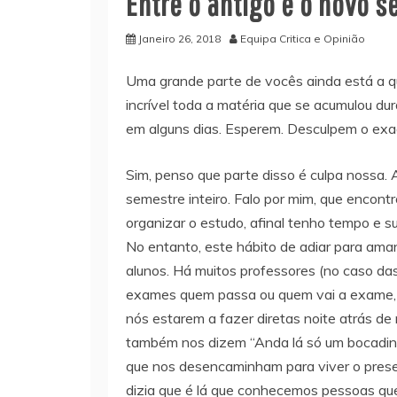
Entre o antigo e o novo 
Janeiro 26, 2018
Equipa Critica e Opinião
Uma grande parte de vocês ainda está a 
incrível toda a matéria que se acumulou d
em alguns dias. Esperem. Desculpem o exa
Sim, penso que parte disso é culpa nossa.
semestre inteiro. Falo por mim, que encont
organizar o estudo, afinal tenho tempo e su
No entanto, este hábito de adiar para am
alunos. Há muitos professores (no caso da
exames quem passa ou quem vai a exame, p
nós estarem a fazer diretas noite atrás de 
também nos dizem “Anda lá só um bocadinh
que nos desencaminham para viver o presen
dizia que é lá que conhecemos pessoas que