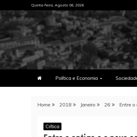
Skip
Quinta-feira, Agosto 06, 2026
to
content
Política e Economia
Sociedad
Home
2018
Janeiro
26
Entre o
Crítica