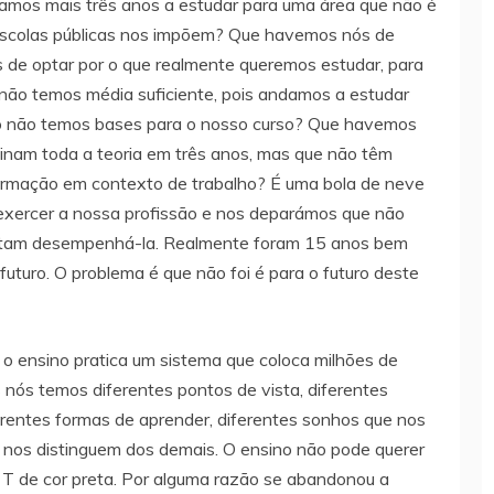
tamos mais três anos a estudar para uma área que não é
escolas públicas nos impõem? Que havemos nós de
 de optar por o que realmente queremos estudar, para
ou não temos média suficiente, pois andamos a estudar
ão não temos bases para o nosso curso? Que havemos
sinam toda a teoria em três anos, mas que não têm
formação em contexto de trabalho? É uma bola de neve
exercer a nossa profissão e nos deparámos que não
mitam desempenhá-la. Realmente foram 15 anos bem
uturo. O problema é que não foi é para o futuro deste
 o ensino pratica um sistema que coloca milhões de
nós temos diferentes pontos de vista, diferentes
erentes formas de aprender, diferentes sonhos que nos
e nos distinguem dos demais. O ensino não pode querer
T de cor preta. Por alguma razão se abandonou a