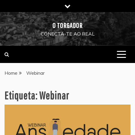
Skip
to
content
O TORGADOR
CONECTA-TE AO REAL
Home
Webinar
Etiqueta:
Webinar