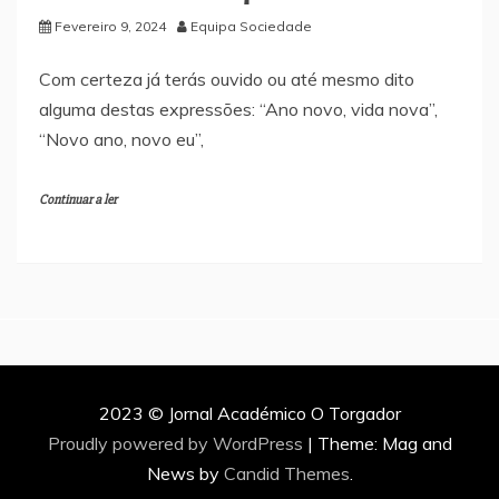
Fevereiro 9, 2024
Equipa Sociedade
Com certeza já terás ouvido ou até mesmo dito
alguma destas expressões: “Ano novo, vida nova”,
“Novo ano, novo eu”,
Continuar a ler
2023 © Jornal Académico O Torgador
Proudly powered by WordPress
|
Theme: Mag and
News by
Candid Themes
.