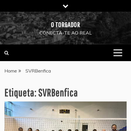
Skip
to
content
O TORGADOR
CONECTA-TE AO REAL
Home
SVRBenfica
Etiqueta:
SVRBenfica