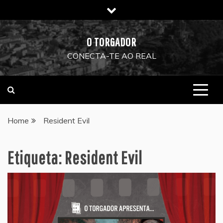
Skip
to
content
O TORGADOR
CONECTA-TE AO REAL
Home
Resident Evil
Etiqueta:
Resident Evil