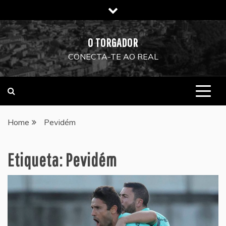
Skip
to
content
O TORGADOR
CONECTA-TE AO REAL
Home
Pevidém
Etiqueta:
Pevidém