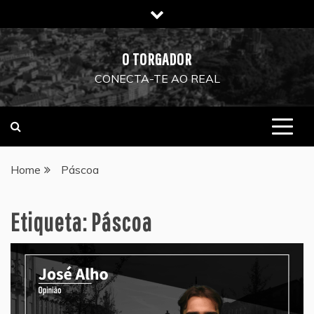
Skip
to
content
O TORGADOR
CONECTA-TE AO REAL
Home
Páscoa
Etiqueta:
Páscoa