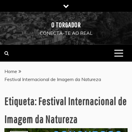
Skip
to
content
O TORGADOR
CONECTA-TE AO REAL
Home
Festival Internacional de Imagem da Natureza
Etiqueta:
Festival Internacional de
Imagem da Natureza