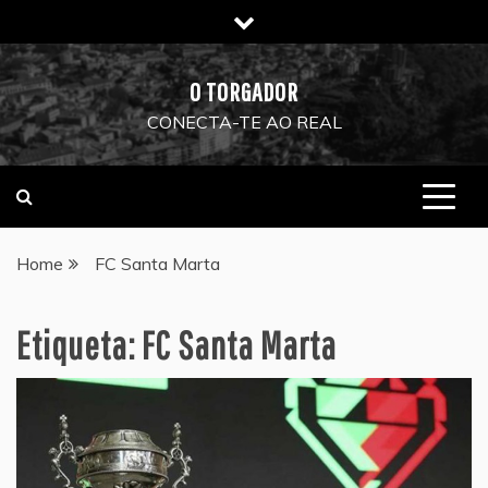
Skip
to
content
O TORGADOR
CONECTA-TE AO REAL
Home
FC Santa Marta
Etiqueta:
FC Santa Marta