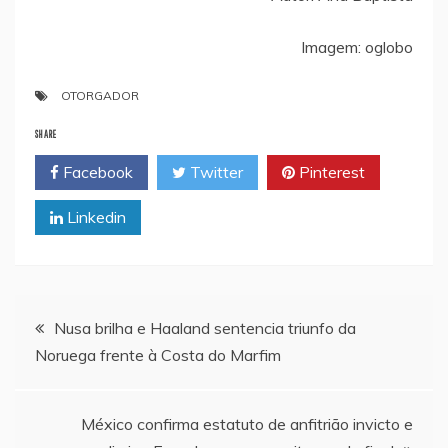
Imagem: oglobo
OTORGADOR
SHARE
Facebook
Twitter
Pinterest
Linkedin
Navegação
Nusa brilha e Haaland sentencia triunfo da
Noruega frente à Costa do Marfim
de
artigos
México confirma estatuto de anfitrião invicto e