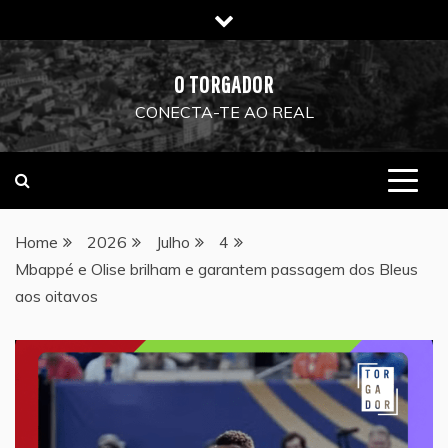
Skip
to
content
O TORGADOR
CONECTA-TE AO REAL
Home
2026
Julho
4
Mbappé e Olise brilham e garantem passagem dos Bleus
aos oitavos