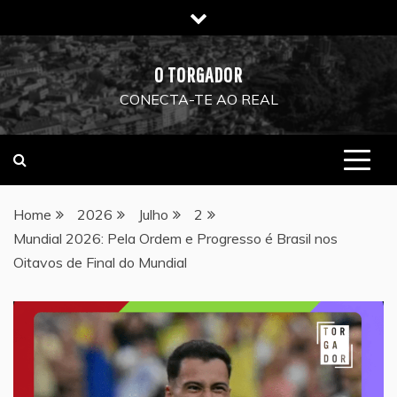
Skip
to
content
O TORGADOR
CONECTA-TE AO REAL
Home
2026
Julho
2
Mundial 2026: Pela Ordem e Progresso é Brasil nos
Oitavos de Final do Mundial