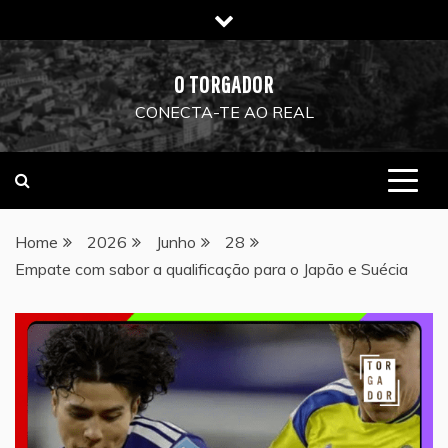
Skip
to
content
O TORGADOR
CONECTA-TE AO REAL
Home
2026
Junho
28
Empate com sabor a qualificação para o Japão e Suécia