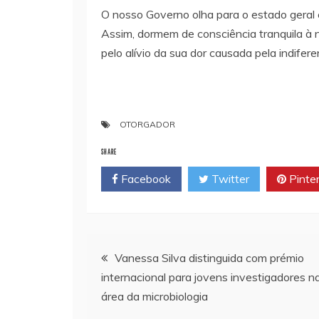
O nosso Governo olha para o estado geral e
Assim, dormem de consciência tranquila à n
pelo alívio da sua dor causada pela indifer
OTORGADOR
SHARE
Facebook
Twitter
Pinte
Navegação
Vanessa Silva distinguida com prémio
internacional para jovens investigadores n
de
área da microbiologia