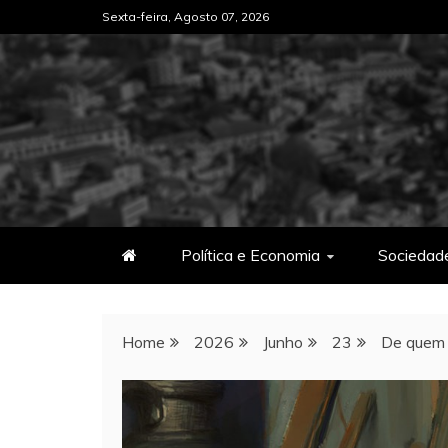
Skip
Sexta-feira, Agosto 07, 2026
to
content
Política e Economia
Sociedad
Home
2026
Junho
23
De quem 