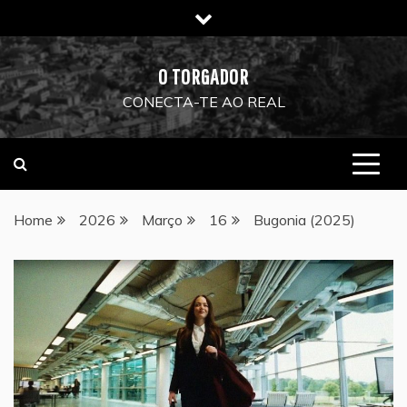
Skip
to
content
O TORGADOR
CONECTA-TE AO REAL
Home
2026
Março
16
Bugonia (2025)