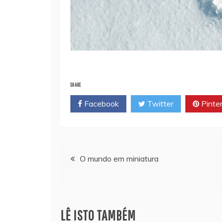
SHARE
Facebook
Twitter
Pinte
Navegação
O mundo em miniatura
de
artigos
LÊ ISTO TAMBÉM