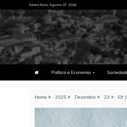
Skip
Sexta-feira, Agosto 07, 2026
to
content
Política e Economia
Sociedad
Home
2025
Dezembro
23
Elf 