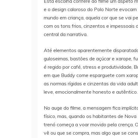
Esta escolha confere ao filme um aspeto ma
e o design caloroso do Polo Norte evocam
mundo em criança, aquela cor que se vai 
com os tons frios, cinzentos e impessoais 
central da narrativa.
Até elementos aparentemente disparatado
guloseimas, bastões de açúcar e xarope, 
é regido por café, stress e produtividade,
em que Buddy come esparguete com xarope 
as normas rígidas e cinzentas da vida adul
leve, emocionalmente honesto e autêntico.
No auge do filme, a mensagem fica implícit
físico, mas, quando os habitantes de Nova 
trenó começa a voar movido pela crença. O 
vê ou que se compra, mas algo que se const