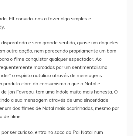
o, Elf convida-nos a fazer algo simples e
dy.
ia disparatada e sem grande sentido, quase um daqueles
e tem outra opção, nem parecendo propriamente um bom
ara o filme conquistar qualquer espectador. Ao
 frequentemente marcadas por um sentimentalismo
ender” o espírito natalício através de mensagens
m produto claro do consumismo a que o Natal é
ão de Jon Favreau, tem uma índole muito mais honesta. O
smitindo a sua mensagem através de uma sinceridade
ser um dos filmes de Natal mais acarinhados, mesmo por
 de filme.
por ser curioso, entra no saco do Pai Natal num