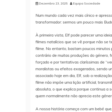
Dezembro 23, 2025
Equipa Sociedade
Num mundo cada vez mais cínico e apressad
transformador: sermos um pouco mais Bud
À primeira vista, Elf pode parecer uma ide
filmes natalícios que se vê porque não s
filme. No entanto, bastam poucos minutos p
contrário de muitas produções do género,
forçado e por tentativas claríssimas de “v
moralistas ou efeitos exagerados, sendo u
associado hoje em dia, Elf, sob a realizaç
filme não impõe uma lição artificial, tran
absoluta, o que explica porque continua a 
quem normalmente não aprecia este género
A nossa história começa com um bebé que, 