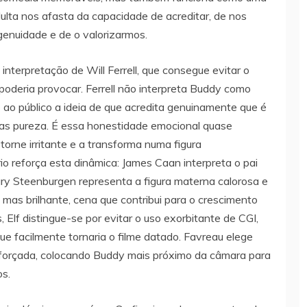
adulta nos afasta da capacidade de acreditar, de nos
enuidade e de o valorizarmos.
 interpretação de Will Ferrell, que consegue evitar o
oderia provocar. Ferrell não interpreta Buddy como
e ao público a ideia de que acredita genuinamente que é
enas pureza. É essa honestidade emocional quase
orne irritante e a transforma numa figura
o reforça esta dinâmica: James Caan interpreta o pai
ary Steenburgen representa a figura materna calorosa e
mas brilhante, cena que contribui para o crescimento
 Elf distingue-se por evitar o uso exorbitante de CGI,
ue facilmente tornaria o filme datado. Favreau elege
va forçada, colocando Buddy mais próximo da câmara para
os.