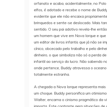
orfanato e acaba, acidentalmente, no Polo N
elfos, é adotado e recebe o nome de Budd
evidente que ele não encaixa propriamente
brinquedos e sente-se deslocado. Mais ta
sentido. O seu pai adotivo revela-lhe entã
um homem que vive em Nova Iorque e que 
um editor de livros infantis que já não s
cínico, obcecado pelo trabalho e pelo dinhe
dinheiro, o que simboliza não só a perda 
infantil ao serviço do lucro. Não sabendo 
onde pertence, Buddy atravessa o oceano 
totalmente estranha.
A chegada a Nova Iorque representa mais 
um choque. Buddy personifica um otimismo r
Walter, encarna o cinismo pragmático da vi
importa. Este contraste gera situações 