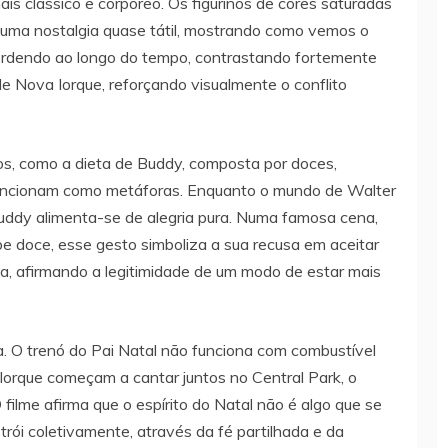
is clássico e corpóreo. Os figurinos de cores saturadas
 uma nostalgia quase tátil, mostrando como vemos o
perdendo ao longo do tempo, contrastando fortemente
de Nova Iorque, reforçando visualmente o conflito
s, como a dieta de Buddy, composta por doces,
funcionam como metáforas. Enquanto o mundo de Walter
 Buddy alimenta-se de alegria pura. Numa famosa cena,
doce, esse gesto simboliza a sua recusa em aceitar
ta, afirmando a legitimidade de um modo de estar mais
a. O trenó do Pai Natal não funciona com combustível
Iorque começam a cantar juntos no Central Park, o
filme afirma que o espírito do Natal não é algo que se
rói coletivamente, através da fé partilhada e da