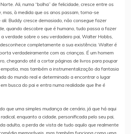
orte. Ali, numa “bolha” de felicidade, cresce entre os
y, mas, à medida que os anos passam, torna-se
 ali: Buddy cresce demasiado, não consegue fazer
rde, quando descobre que é humano, tudo passa a fazer
o a verdade sobre o seu verdadeiro pai, Walter Hobbs,
desconhece completamente a sua existência. Walter é
e importa verdadeiramente com as crianças. É um homem
iro, chegando até a cortar páginas de livros para poupar
de empatia, mas também a instrumentalização da fantasia
nada do mundo real e determinado a encontrar o lugar
em busca do pai e entra numa realidade que lhe é
do que uma simples mudança de cenário, já que há aqui
adical, enquanto a cidade, personificada pelo seu pai,
da adulta, a perda de vista de tudo aquilo que realmente
de comédia memoráveis, mas também funciona como uma