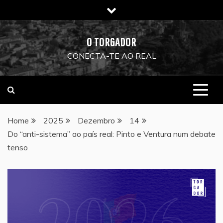
Skip
to
content
O TORGADOR
CONECTA-TE AO REAL
Home
2025
Dezembro
14
Do “anti-sistema” ao país real: Pinto e Ventura num debate
tenso