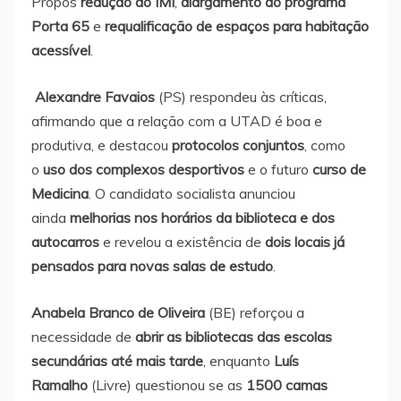
Propôs
redução do IMI
,
alargamento do programa
Porta 65
e
requalificação de espaços para habitação
acessível
.
Alexandre Favaios
(PS) respondeu às críticas,
afirmando que a relação com a UTAD é boa e
produtiva, e destacou
protocolos conjuntos
, como
o
uso dos complexos desportivos
e o futuro
curso de
Medicina
. O candidato socialista anunciou
ainda
melhorias nos horários da biblioteca e dos
autocarros
e revelou a existência de
dois locais já
pensados para novas salas de estudo
.
Anabela Branco de Oliveira
(BE) reforçou a
necessidade de
abrir as bibliotecas das escolas
secundárias até mais tarde
, enquanto
Luís
Ramalho
(Livre) questionou se as
1500 camas