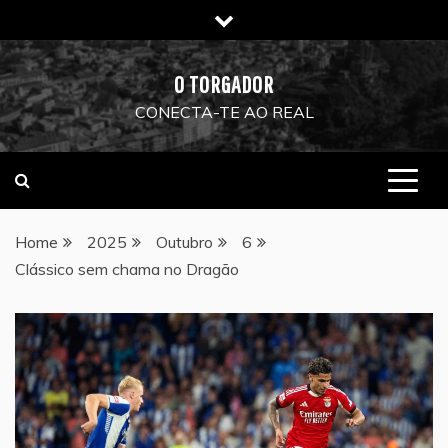
Skip
to
content
O TORGADOR
CONECTA-TE AO REAL
Home
2025
Outubro
6
Clássico sem chama no Dragão