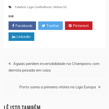
Futebol
,
Liga Conferência
,
Vitória SC
SHARE
Facebook
Twitter
Pinterest
Linkedin
Navegação
Águias perdem invencibilidade na Champions com
derrota pesada em casa
de
artigos
Porto soma a primeira vitória na Liga Europa
LÊ ISTO TAMBÉM