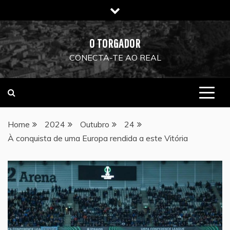
Skip
to
content
O TORGADOR
CONECTA-TE AO REAL
Home
2024
Outubro
24
À conquista de uma Europa rendida a este Vitória