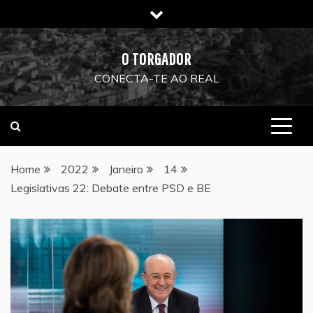
Skip
to
content
O TORGADOR
CONECTA-TE AO REAL
Home
2022
Janeiro
14
Legislativas 22: Debate entre PSD e BE