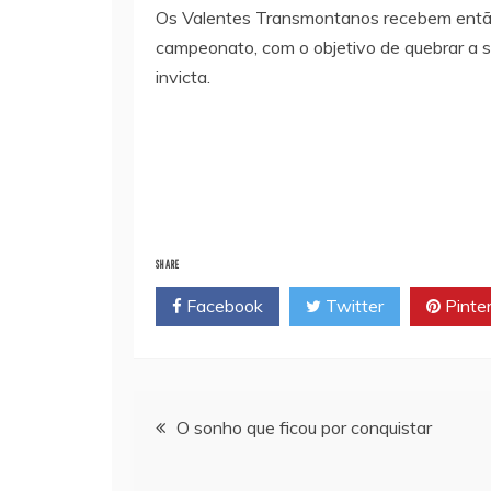
Os Valentes Transmontanos recebem então 
campeonato, com o objetivo de quebrar a s
invicta.
SHARE
Facebook
Twitter
Pinte
Navegação
O sonho que ficou por conquistar
de