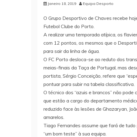
Janeiro 18, 2019
Equipa Desporto
O Grupo Desportivo de Chaves recebe hoje, 
Futebol Clube do Porto.
A realizar uma temporada atípica, os flavi
com 12 pontos, os mesmos que o Desporti
para sair da linha de água.
O FC Porto desloca-se ao reduto dos tra
meias-finais da Taça de Portugal, mas des
portista, Sérgio Conceição, refere que “espe
pontuar para subir na tabela classificativa.
O técnico dos “azuis e brancos” não pode 
que estão a cargo do departamento médico
reduzido face às lesões de Ghazaryan, João
amarelos.
Tiago Fernandes assume que fará de tudo pa
“um bom teste” à sua equipa.