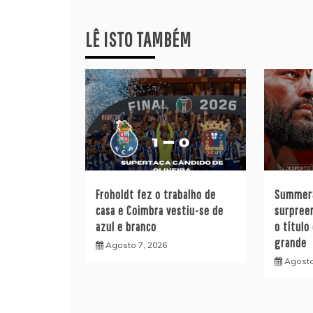
artigos
LÊ ISTO TAMBÉM
Froholdt fez o trabalho de
SummerS
casa e Coimbra vestiu-se de
surpree
azul e branco
o título
grande
Agosto 7, 2026
Agosto