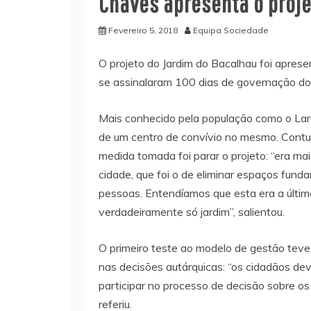
Chaves apresenta o proje
Fevereiro 5, 2018
Equipa Sociedade
O projeto do Jardim do Bacalhau foi aprese
se assinalaram 100 dias de governação d
Mais conhecido pela população como o Largo
de um centro de convívio no mesmo. Contud
medida tomada foi parar o projeto: “era m
cidade, que foi o de eliminar espaços fun
pessoas. Entendíamos que esta era a últim
verdadeiramente só jardim”, salientou.
O primeiro teste ao modelo de gestão teve
nas decisões autárquicas: “os cidadãos de
participar no processo de decisão sobre os
referiu.