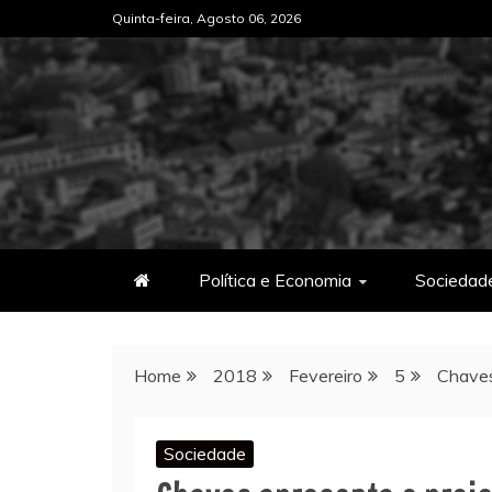
Skip
Quinta-feira, Agosto 06, 2026
to
content
Política e Economia
Sociedad
Home
2018
Fevereiro
5
Chaves
Sociedade