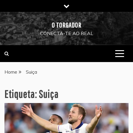
Skip
to
content
O TORGADOR
CONECTA-TE AO REAL
Home
Suiça
Etiqueta:
Suiça