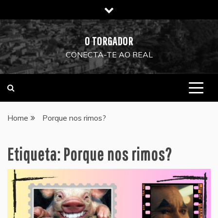
Skip
to
content
O TORGADOR
CONECTA-TE AO REAL
Home
Porque nos rimos?
Etiqueta:
Porque nos rimos?