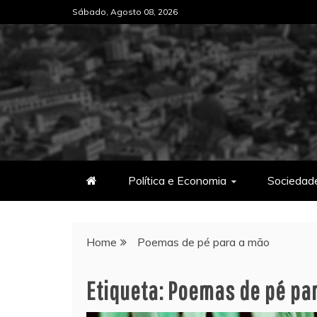
Skip
Sábado, Agosto 08, 2026
to
content
Política e Economia
Sociedad
Home
Poemas de pé para a mão
Etiqueta:
Poemas de pé pa