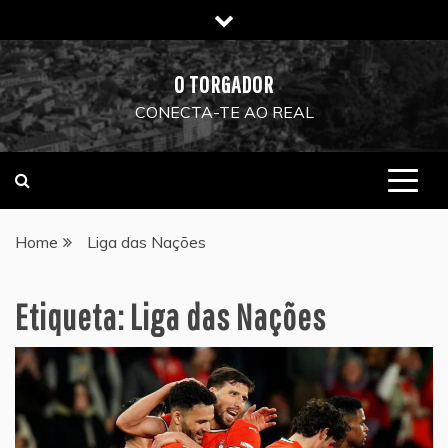
Skip
to
content
O TORGADOR
CONECTA-TE AO REAL
Home
Liga das Nações
Etiqueta:
Liga das Nações