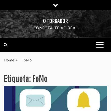
Skip
to
content
O TORGADOR
CONECTA-TE AO REAL
Home
FoMo
Etiqueta:
FoMo