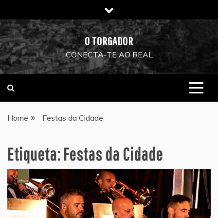
Skip
to
content
O TORGADOR
CONECTA-TE AO REAL
Home
Festas da Cidade
Etiqueta:
Festas da Cidade