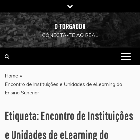
Skip
to
content
O TORGADOR
CONECTA-TE AO REAL
Home
Encontro de Instituições e Unidades de eLearning do
Ensino Superior
Etiqueta:
Encontro de Instituições
e Unidades de eLearning do