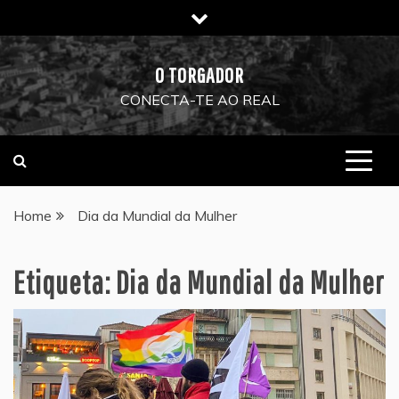
Skip
to
content
O TORGADOR
CONECTA-TE AO REAL
Home
Dia da Mundial da Mulher
Etiqueta:
Dia da Mundial da Mulher