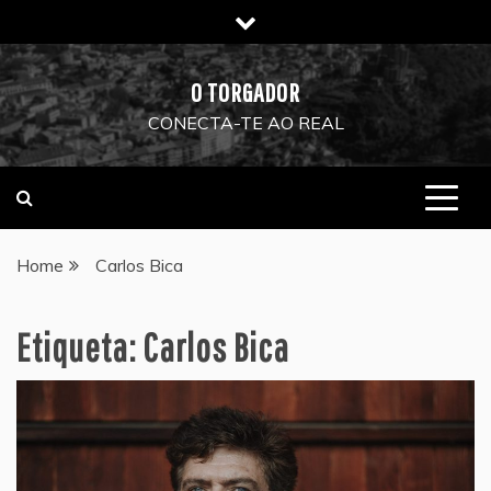
Skip
to
content
O TORGADOR
CONECTA-TE AO REAL
Home
Carlos Bica
Etiqueta:
Carlos Bica