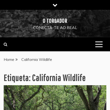
Skip
to
content
O TORGADOR
CONECTA-TE AO REAL
Home
California Wildlife
Etiqueta:
California Wildlife