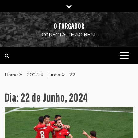
Skip
to
content
O TORGADOR
CONECTA-TE AO REAL
Home
2024
Junho
22
Dia:
22 de Junho, 2024