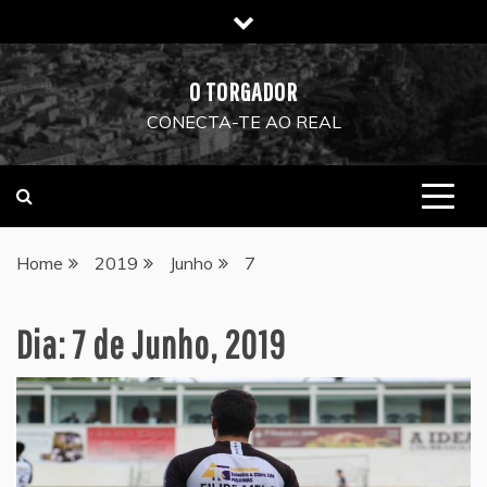
Skip
to
content
O TORGADOR
CONECTA-TE AO REAL
Home
2019
Junho
7
Dia:
7 de Junho, 2019